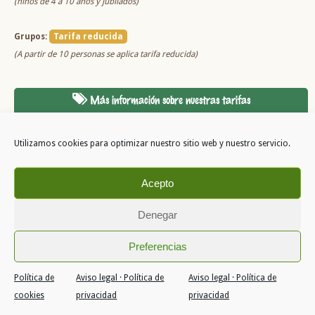
(niños de 4 a 10 años y jubilados)
Grupos:
Tarifa reducida
(A partir de 10 personas se aplica tarifa reducida)
Más información sobre nuestras tarifas
Utilizamos cookies para optimizar nuestro sitio web y nuestro servicio.
Acepto
Denegar
Copyright 2026
Preferencias
Quiénes somos
Entradas
Aviso legal · Política de privacidad
Política
de cookies (UE)
Política de
Aviso legal · Política de
Aviso legal · Política de
cookies
privacidad
privacidad