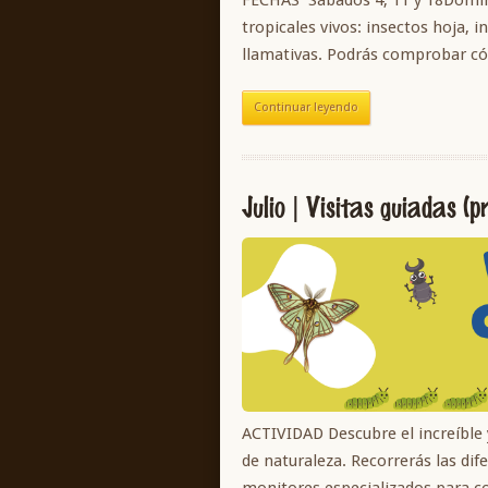
tropicales vivos: insectos hoja,
llamativas. Podrás comprobar 
Continuar leyendo
Julio | Visitas guiadas (p
ACTIVIDAD Descubre el increíble
de naturaleza. Recorrerás las di
monitores especializados para c