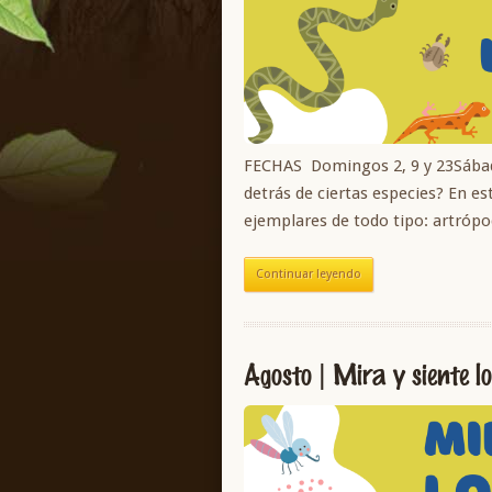
FECHAS Domingos 2, 9 y 23Sába
detrás de ciertas especies? En es
ejemplares de todo tipo: artrópo
Continuar leyendo
Agosto | Mira y siente lo