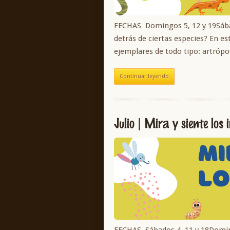
FECHAS Domingos 5, 12 y 19Sáb
detrás de ciertas especies? En es
ejemplares de todo tipo: artrópo
Continuar leyendo
Julio | Mira y siente los 
FECHAS Sábados 4, 11 y 18Domin