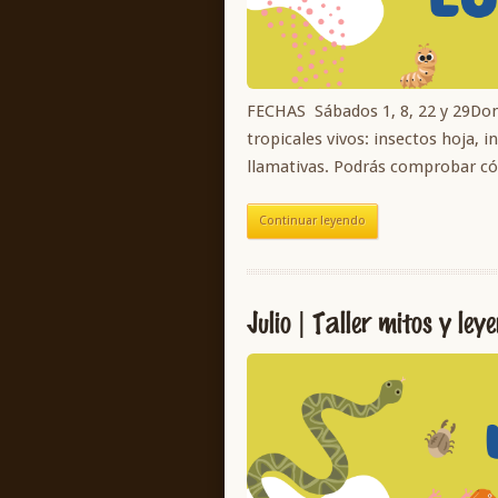
FECHAS Sábados 1, 8, 22 y 29Do
tropicales vivos: insectos hoja,
llamativas. Podrás comprobar 
Continuar leyendo
Julio | Taller mitos y ley