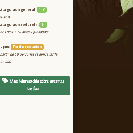
sita guiada general:
11€
dultos)
sita guiada reducida:
9€
iños de 4 a 10 años y jubilados)
rupos:
Tarifa reducida
 partir de 10 personas se aplica tarifa
ducida)
Más información sobre nuestras
tarifas