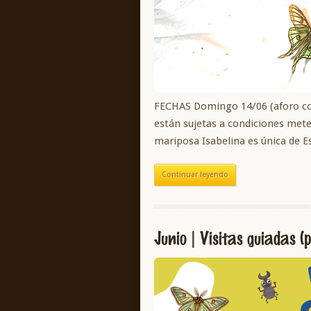
FECHAS Domingo 14/06 (aforo com
están sujetas a condiciones mete
mariposa Isabelina es única de E
Continuar leyendo
Junio | Visitas guiadas (