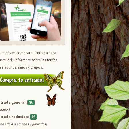
 dudes en comprar tu entrada para
sectPark. Infórmate sobre las tarifas
ra adultos, niños y grupos.
trada general:
8€
dultos)
trada reducida:
6€
iños de 4 a 10 años y jubilados)