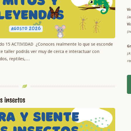
Vi
(a
Vi
(n
do 15 ACTIVIDAD ¿Conoces realmente lo que se esconde
G
te taller podrás ver muy de cerca e interactuar con
(A
dos, reptiles,…
re
s insectos