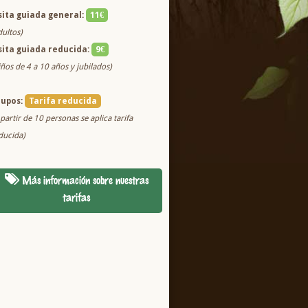
sita guiada general:
11€
dultos)
sita guiada reducida:
9€
iños de 4 a 10 años y jubilados)
rupos:
Tarifa reducida
 partir de 10 personas se aplica tarifa
ducida)
Más información sobre nuestras
tarifas