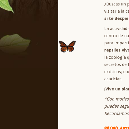
¿Buscas un p
visitar a la
si te despie
La actividad 
centro de na
para imparti
reptiles viv
la zoología q
secretos de 
exóticos; qu
acariciar.
¡Vive un pla
*Con motivo
puedas segui
Recordamos q
PRECIO ACT