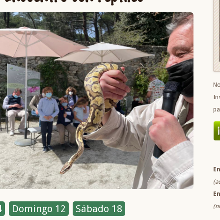
No
In
pa
En
(a
En
(n
4
Domingo 12
Sábado 18