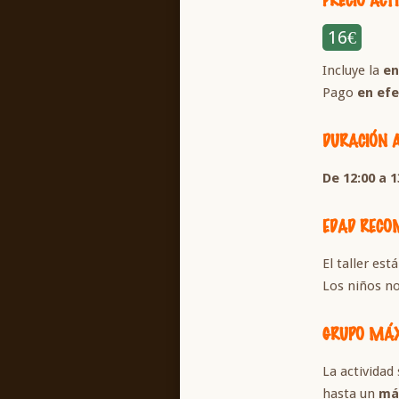
16€
Incluye la
en
Pago
en efe
DURACIÓN 
De 12:00 a 1
EDAD REC
El taller est
Los niños no
GRUPO MÁ
La actividad 
hasta un
má