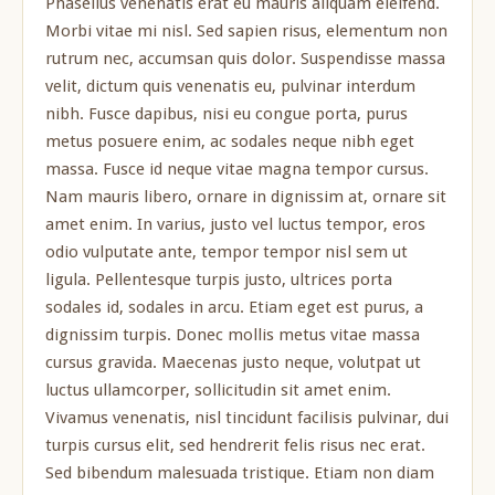
Phasellus venenatis erat eu mauris aliquam eleifend.
Morbi vitae mi nisl. Sed sapien risus, elementum non
rutrum nec, accumsan quis dolor. Suspendisse massa
velit, dictum quis venenatis eu, pulvinar interdum
nibh. Fusce dapibus, nisi eu congue porta, purus
metus posuere enim, ac sodales neque nibh eget
massa. Fusce id neque vitae magna tempor cursus.
Nam mauris libero, ornare in dignissim at, ornare sit
amet enim. In varius, justo vel luctus tempor, eros
odio vulputate ante, tempor tempor nisl sem ut
ligula. Pellentesque turpis justo, ultrices porta
sodales id, sodales in arcu. Etiam eget est purus, a
dignissim turpis. Donec mollis metus vitae massa
cursus gravida. Maecenas justo neque, volutpat ut
luctus ullamcorper, sollicitudin sit amet enim.
Vivamus venenatis, nisl tincidunt facilisis pulvinar, dui
turpis cursus elit, sed hendrerit felis risus nec erat.
Sed bibendum malesuada tristique. Etiam non diam